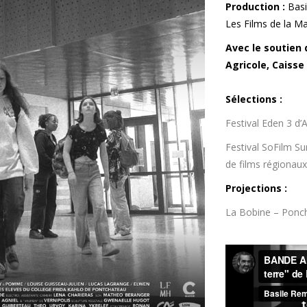
Production :
Basi
Les Films de la M
Avec le soutien 
Agricole, Caiss
Sélections :
Festival Eden 3 d’
Festival SoFilm S
de films régionaux
Projections :
La Bobine – Ponc