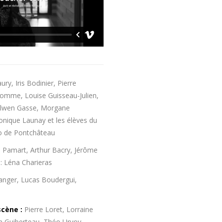
y, Iris Bodinier, Pierre
omme, Louise Guisseau-Julien,
Elwen Gasse, Morgane
nique Launay et les élèves du
lo de Pontchâteau
 Pamart, Arthur Bacry, Jérôme
 : Léna Charieras
nger, Lucas Boudergui,
cène :
Pierre Loret, Lorraine
 Guiberteau, Théo Urvoy,