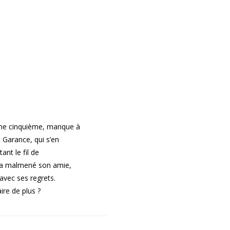
une cinquième, manque à
t Garance, qui s’en
ant le fil de
 a malmené son amie,
avec ses regrets.
aire de plus ?