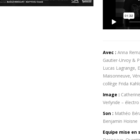
Avec :
Anna Remaur
Gautier-Urvoy & P
Lucas Lagrange, 
Maisonneuve, Véro
collège Frida Kah
Image :
Catherine
Verlynde – électro
Son :
Mathéo Béra
Benjamin Hoisne
Equipe mise en s
Despeaux, Quentin