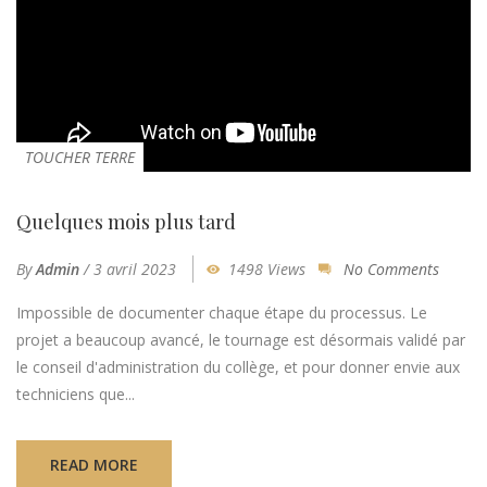
TOUCHER TERRE
Quelques mois plus tard
By
Admin
/
3 avril 2023
1498 Views
No Comments
Impossible de documenter chaque étape du processus. Le
projet a beaucoup avancé, le tournage est désormais validé par
le conseil d'administration du collège, et pour donner envie aux
techniciens que...
READ MORE